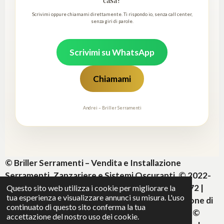
casa?
Scrivimi oppure chiamami direttamente. Ti rispondo io, senza call center,
senza giri di parole.
Scrivimi su WhatsApp
Chiamami
Andrei – Briller Serramenti
© Briller Serramenti – Vendita e Installazione
Serramenti, Zanzariere e Sistemi Oscuranti. © 2022-
2026 Tutti i diritti riservati. P.IVA IT01296200072 |
Questo sito web utilizza i cookie per migliorare la
tua esperienza e visualizzare annunci su misura. L'uso
info@brillerserramenti.it
. È vietata la riproduzione di
continuato di questo sito conferma la tua
testi, foto e video senza autorizzazione scritta.©
accettazione del nostro uso dei cookie.